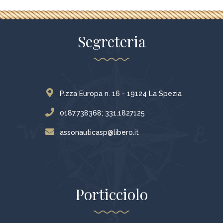
Segreteria
P.zza Europa n. 16 - 19124 La Spezia
0187.738368; 331.1827125
assonauticasp@libero.it
Porticciolo