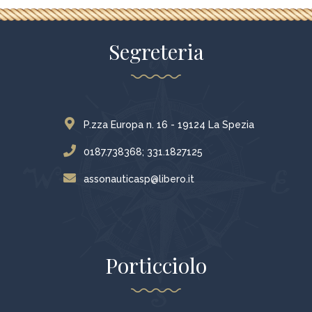
Segreteria
P.zza Europa n. 16 - 19124 La Spezia
0187.738368; 331.1827125
assonauticasp@libero.it
Porticciolo