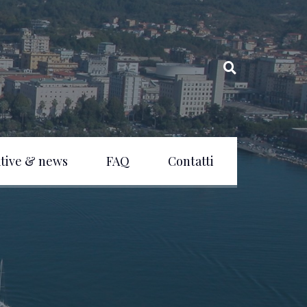
ative & news
FAQ
Contatti