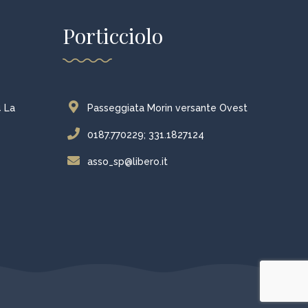
Porticciolo
4 La
Passeggiata Morin versante Ovest
0187.770229; 331.1827124
asso_sp@libero.it