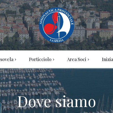
sovela
Porticciolo
Area Soci
Inizi
Statuto
Dove siamo
Regolamento
Tariffe transiti
Tariffe
Dove siamo
Temporanee