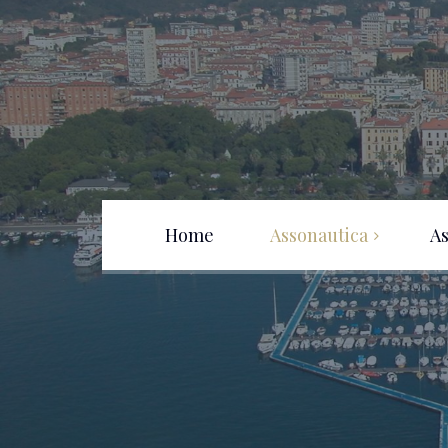
Home
Assonautica
As
Chi siamo
Chi siamo
Assoregata
Dove siamo
Fotogallery
Link vela