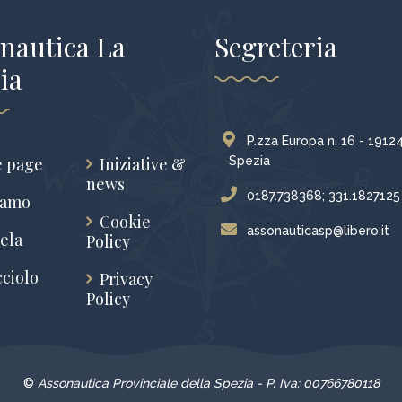
nautica La
Segreteria
ia
P.zza Europa n. 16 - 1912
 page
Iniziative &
Spezia
news
0187.738368; 331.1827125
iamo
Cookie
assonauticasp@libero.it
ela
Policy
cciolo
Privacy
Policy
©
Assonautica Provinciale della Spezia - P. Iva: 00766780118