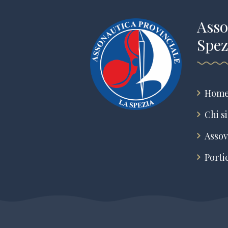
Asso
Spez
Home
Chi s
Assov
Porti