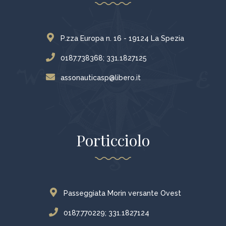
P.zza Europa n. 16 - 19124 La Spezia
0187.738368; 331.1827125
assonauticasp@libero.it
Porticciolo
Passeggiata Morin versante Ovest
0187.770229; 331.1827124